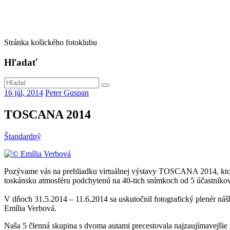
Stránka košického fotoklubu
Hľadať
16 júl, 2014
Peter Guspan
TOSCANA 2014
Štandardný
Pozývame vás na prehliadku virtuálnej výstavy TOSCANA 2014, ktor
toskánsku atmosféru podchytenú na 40-tich snímkoch od 5 účastníkov
V dňoch 31.5.2014 – 11.6.2014 sa uskutočnil fotografický plenér 
Emília Verbová.
Naša 5 členná skupina s dvoma autami precestovala najzaujímavejšie 