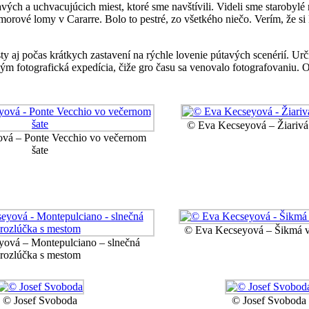
a uchvacujúcich miest, ktoré sme navštívili. Videli sme starobylé mes
morové lomy v Cararre. Bolo to pestré, zo všetkého niečo. Verím, že si
ty aj počas krátkych zastavení na rýchle lovenie pútavých scenérií. Urči
tkým fotografická expedícia, čiže gro času sa venovalo fotografovaniu.
© Eva Kecseyová – Žiarivá
vá – Ponte Vecchio vo večernom
šate
© Eva Kecseyová – Šikmá v
ová – Montepulciano – slnečná
rozlúčka s mestom
© Josef Svoboda
© Josef Svoboda