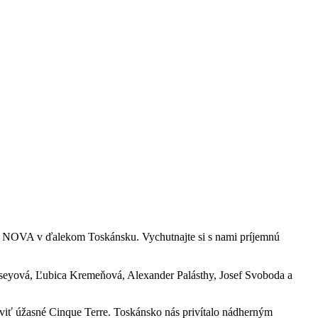
bu NOVA v ďalekom Toskánsku. Vychutnajte si s nami príjemnú
seyová, Ľubica Kremeňová, Alexander Palásthy, Josef Svoboda a
íviť úžasné Cinque Terre. Toskánsko nás privítalo nádherným