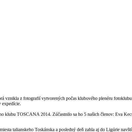
á vznikla z fotografií vytvorených počas klubového plenéru fotoklu
 expedície.
nášho klubu TOSCANA 2014. Zúčastnilo sa ho 5 našich členov: Eva Kec
miesta talianskeho Toskánska a posledný deň zahla aj do Ligúrie navšt