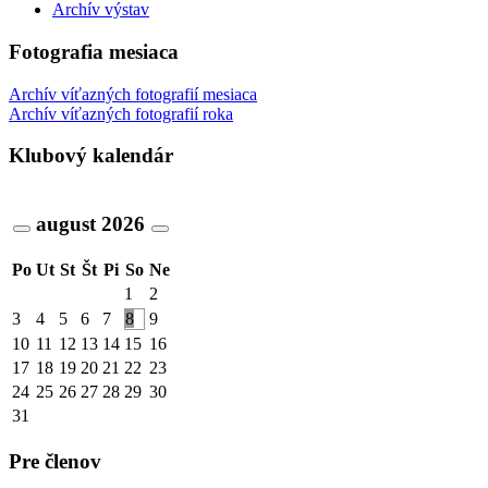
Archív výstav
Fotografia mesiaca
Archív víťazných fotografií mesiaca
Archív víťazných fotografií roka
Klubový kalendár
august
2026
Po
Ut
St
Št
Pi
So
Ne
1
2
3
4
5
6
7
8
9
10
11
12
13
14
15
16
17
18
19
20
21
22
23
24
25
26
27
28
29
30
31
Pre členov