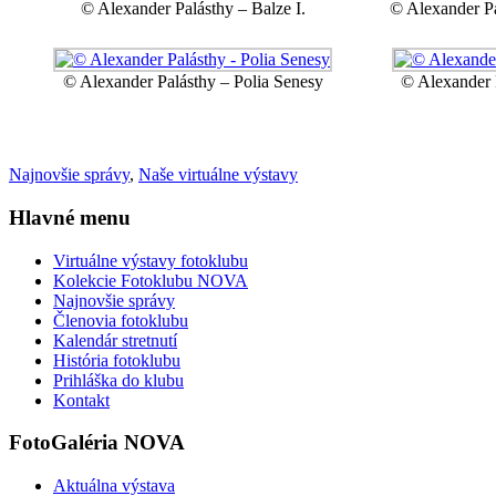
© Alexander Palásthy – Balze I.
© Alexander Pa
© Alexander Palásthy – Polia Senesy
© Alexander 
Najnovšie správy
,
Naše virtuálne výstavy
Hlavné menu
Virtuálne výstavy fotoklubu
Kolekcie Fotoklubu NOVA
Najnovšie správy
Členovia fotoklubu
Kalendár stretnutí
História fotoklubu
Prihláška do klubu
Kontakt
FotoGaléria NOVA
Aktuálna výstava