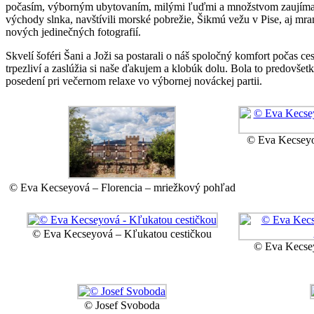
počasím, výborným ubytovaním, milými ľuďmi a množstvom zaujímavých 
východy slnka, navštívili morské pobrežie, Šikmú vežu v Pise, aj mra
nových jedinečných fotografií.
Skvelí šoféri Šani a Joži sa postarali o náš spoločný komfort počas ces
trpezliví a zaslúžia si naše ďakujem a klobúk dolu. Bola to predovše
posedení pri večernom relaxe vo výbornej nováckej partii.
© Eva Kecseyo
© Eva Kecseyová – Florencia – mriežkový pohľad
© Eva Kecseyová – Kľukatou cestičkou
© Eva Kecsey
© Josef Svoboda