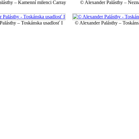
lásthy – Kamenní milenci Carray
© Alexander Palásthy – Nezná
Palásthy – Toskánska usadlosť I
© Alexander Palásthy – Toskánsk