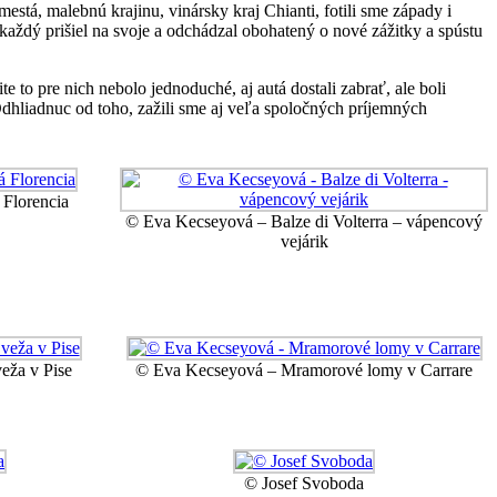
tá, malebnú krajinu, vinársky kraj Chianti, fotili sme západy i
 každý prišiel na svoje a odchádzal obohatený o nové zážitky a spústu
te to pre nich nebolo jednoduché, aj autá dostali zabrať, ale boli
 Odhliadnuc od toho, zažili sme aj veľa spoločných príjemných
 Florencia
© Eva Kecseyová – Balze di Volterra – vápencový
vejárik
eža v Pise
© Eva Kecseyová – Mramorové lomy v Carrare
© Josef Svoboda