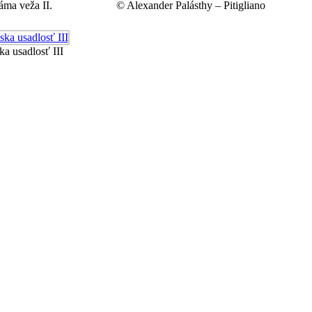
ma veža II.
© Alexander Palásthy – Pitigliano
a usadlosť III