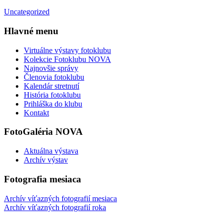
Uncategorized
Hlavné menu
Virtuálne výstavy fotoklubu
Kolekcie Fotoklubu NOVA
Najnovšie správy
Členovia fotoklubu
Kalendár stretnutí
História fotoklubu
Prihláška do klubu
Kontakt
FotoGaléria NOVA
Aktuálna výstava
Archív výstav
Fotografia mesiaca
Archív víťazných fotografií mesiaca
Archív víťazných fotografií roka