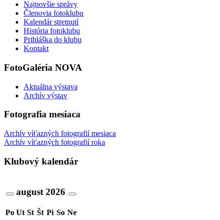
Najnovšie správy
Členovia fotoklubu
Kalendár stretnutí
História fotoklubu
Prihláška do klubu
Kontakt
FotoGaléria NOVA
Aktuálna výstava
Archív výstav
Fotografia mesiaca
Archív víťazných fotografií mesiaca
Archív víťazných fotografií roka
Klubový kalendár
august
2026
Po
Ut
St
Št
Pi
So
Ne