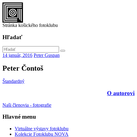
Stránka košického fotoklubu
Hľadať
14 január, 2016
Peter Guspan
Peter Čontoš
Štandardný
O autorovi
Naši členovia - fotografie
Hlavné menu
Virtuálne výstavy fotoklubu
Kolekcie Fotoklubu NOVA