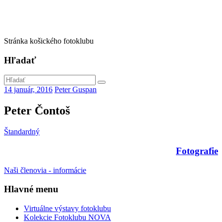
Stránka košického fotoklubu
Hľadať
14 január, 2016
Peter Guspan
Peter Čontoš
Štandardný
Fotografie
Naši členovia - informácie
Hlavné menu
Virtuálne výstavy fotoklubu
Kolekcie Fotoklubu NOVA