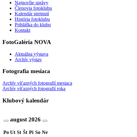
Najnovšie správy
Členovia fotoklubu
Kalendár stretnutí
História fotoklubu
Prihláška do klubu
Kontakt
FotoGaléria NOVA
Aktuálna výstava
Archív výstav
Fotografia mesiaca
Archív víťazných fotografií mesiaca
Archív víťazných fotografií roka
Klubový kalendár
august
2026
Po
Ut
St
Št
Pi
So
Ne