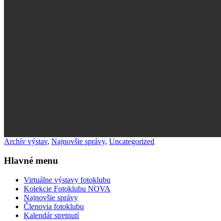
Archív výstav
,
Najnovšie správy
,
Uncategorized
Hlavné menu
Virtuálne výstavy fotoklubu
Kolekcie Fotoklubu NOVA
Najnovšie správy
Členovia fotoklubu
Kalendár stretnutí