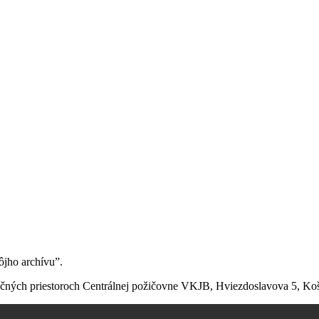
ôjho archívu”.
ičných priestoroch Centrálnej požičovne VKJB, Hviezdoslavova 5, Koš