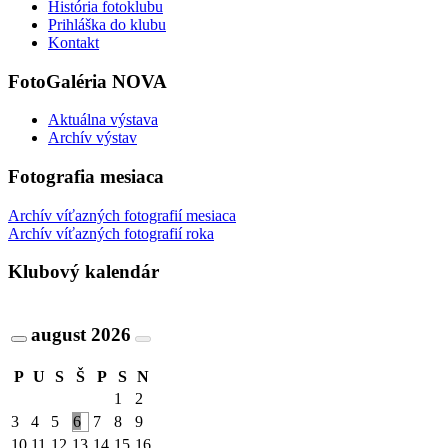
História fotoklubu
Prihláška do klubu
Kontakt
FotoGaléria NOVA
Aktuálna výstava
Archív výstav
Fotografia mesiaca
Archív víťazných fotografií mesiaca
Archív víťazných fotografií roka
Klubový kalendár
august
2026
P
U
S
Š
P
S
N
1
2
3
4
5
6
7
8
9
10
11
12
13
14
15
16